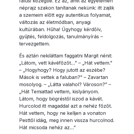
falusi közegbe. Ez az, amit az egyetemen
néprajz szakon tanítanak nekünk: itt zajlik
a szemeim előtt egy autentikus folyamat,
változás az életmódban, anyagi
kultúrában. Hűha! Úgyhogy kérdőív,
gyűjtés, feldolgozás, tanulmányírás –
tervezgettem.
És aztán nekiláttam faggatni Margit nénit:
„Látom, vett kávéfőzőt…” – „Hát vettem.”
– „Hogyhogy? Hogy jutott az eszébe?
Mások is vettek a faluban?” – Zavartan
mosolyog. – „Látta valahol? Városon?” –
„Hát Temiattad vettem, kislyányom.
Látom, hogy bögréstől iszod a kávét.
Hurcolod itt magaddal azt a nehéz főzőt.
Hát vettem, hogy ne kelljen a vonaton
Pesttől idáig, meg innen vissza hurcolnod.
Hát micsoda nehéz az…”