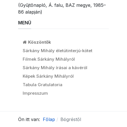
(Gyűjtőnapló, Á. falu, BAZ megye, 1985–
86 alapján)
MENÜ
Köszöntők
Sárkány Mihály életútinterjú-kötet
Filmek Sárkány Mihályról
Sárkány Mihály írásai a kávéról
Képek Sárkány Mihályról
Tabula Gratulatoria
Impresszum
Ön itt van:
Főlap
Bögréstől