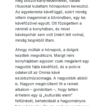
meg boszorkányhiedelmeket, vallási
rítusokat kutattam hónapokon keresztül.
Az egyetemista kávéfüggő, ezért mindig
vittem magammal a bőröndben, egy kis
kávéfőzővel együtt. Ott főzögettem a
néninél a konyhában, és mivel
kávéspohár sem volt (miért lett volna),
mindig bögréből ittam.
Ahogy múltak a hónapok, a dolgok
kezdtek megváltozni. Margit néni
konyhájában egyszer csak megjelent egy
nagyobb fajta kávéfőző, és a polcra
odakerült az Omnia kávé
ezüstszínűcsomagja. A nagyobbik abból
is. Nagyon megörültem! Itt a remek
alkalom – gondoltam –, hogy tetten
érhetem egy új „kulturális elem”
feltűnését, behatolását a hagyományos