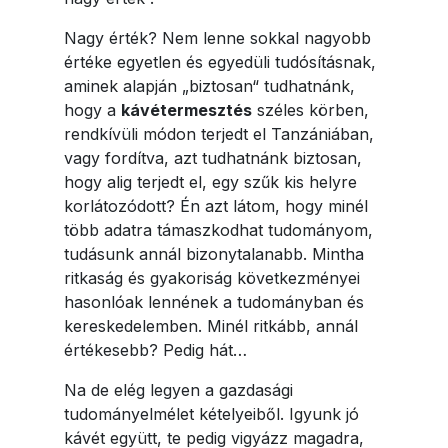
Nagy érték? Nem lenne sokkal nagyobb
értéke egyetlen és egyedüli tudósításnak,
aminek alapján „biztosan“ tudhatnánk,
hogy a
kávétermesztés
széles körben,
rendkívüli módon terjedt el Tanzániában,
vagy fordítva, azt tudhatnánk biztosan,
hogy alig terjedt el, egy szűk kis helyre
korlátozódott? Én azt látom, hogy minél
több adatra támaszkodhat tudományom,
tudásunk annál bizonytalanabb. Mintha
ritkaság és gyakoriság következményei
hasonlóak lennének a tudományban és
kereskedelemben. Minél ritkább, annál
értékesebb? Pedig hát…
Na de elég legyen a gazdasági
tudományelmélet kételyeiből. Igyunk jó
kávét együtt, te pedig vigyázz magadra,