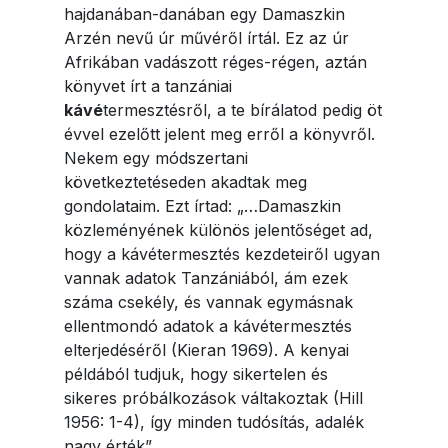
hajdanában-danában egy Damaszkin
Arzén nevű úr művéről írtál. Ez az úr
Afrikában vadászott réges-régen, aztán
könyvet írt a tanzániai
kávé
termesztésről, a te bírálatod pedig öt
évvel ezelőtt jelent meg erről a könyvről.
Nekem egy módszertani
következtetéseden akadtak meg
gondolataim. Ezt írtad: „…Damaszkin
közleményének különös jelentőséget ad,
hogy a kávétermesztés kezdeteiről ugyan
vannak adatok Tanzániából, ám ezek
száma csekély, és vannak egymásnak
ellentmondó adatok a kávétermesztés
elterjedéséről (Kieran 1969). A kenyai
példából tudjuk, hogy sikertelen és
sikeres próbálkozások váltakoztak (Hill
1956: 1-4), így minden tudósítás, adalék
nagy érték”.