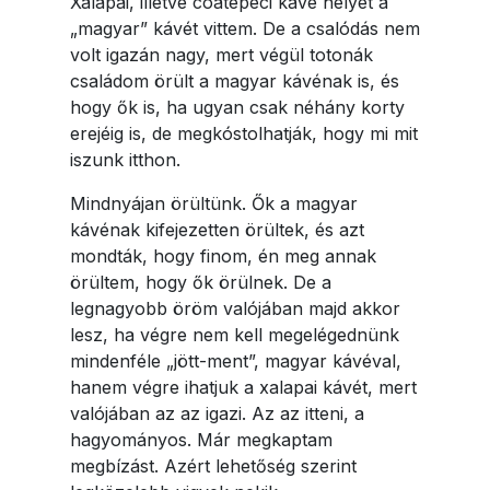
Xalapai, illetve coatepeci kávé helyet a
„magyar” kávét vittem. De a csalódás nem
volt igazán nagy, mert végül totonák
családom örült a magyar kávénak is, és
hogy ők is, ha ugyan csak néhány korty
erejéig is, de megkóstolhatják, hogy mi mit
iszunk itthon.
Mindnyájan örültünk. Ők a magyar
kávénak kifejezetten örültek, és azt
mondták, hogy finom, én meg annak
örültem, hogy ők örülnek. De a
legnagyobb öröm valójában majd akkor
lesz, ha végre nem kell megelégednünk
mindenféle „jött-ment”, magyar kávéval,
hanem végre ihatjuk a xalapai kávét, mert
valójában az az igazi. Az az itteni, a
hagyományos. Már megkaptam
megbízást. Azért lehetőség szerint