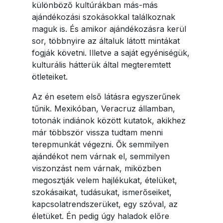
különböző kultúrákban más-más
ajándékozási szokásokkal találkoznak
maguk is. És amikor ajándékozásra kerül
sor, többnyire az általuk látott mintákat
fogják követni. Illetve a saját egyéniségük,
kulturális hátterük által megteremtett
ötleteiket.
Az én esetem első látásra egyszerűnek
tűnik. Mexikóban, Veracruz államban,
totonák indiánok között kutatok, akikhez
már többször vissza tudtam menni
terepmunkát végezni. Ők semmilyen
ajándékot nem várnak el, semmilyen
viszonzást nem várnak, miközben
megosztják velem hajlékukat, ételüket,
szokásaikat, tudásukat, ismerőseiket,
kapcsolatrendszerüket, egy szóval, az
életüket. Én pedig úgy haladok előre