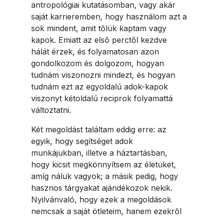
antropológiai kutatásomban, vagy akár
saját karrieremben, hogy használom azt a
sok mindent, amit tőlük kaptam vagy
kapok. Emiatt az első perctől kezdve
hálát érzek, és folyamatosan azon
gondolkozom és dolgozom, hogyan
tudnám viszonozni mindezt, és hogyan
tudnám ezt az egyoldalú adok-kapok
viszonyt kétoldalú reciprok folyamattá
változtatni.
Két megoldást találtam eddig erre: az
egyik, hogy segítséget adok
munkájukban, illetve a háztartásban,
hogy kicsit megkönnyítsem az életüket,
amíg náluk vagyok; a másik pedig, hogy
hasznos tárgyakat ajándékozok nekik.
Nyilvánvaló, hogy ezek a megoldások
nemcsak a saját ötleteim, hanem ezekről