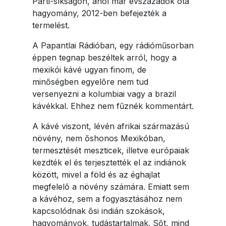
Parti-síkságon, ahol már évszázadok óta
hagyomány, 2012-ben befejezték a
termelést.
A Papantlai Rádióban, egy rádióműsorban
éppen tegnap beszéltek arról, hogy a
mexikói kávé ugyan finom, de
minőségben egyelőre nem tud
versenyezni a kolumbiai vagy a brazil
kávékkal. Ehhez nem fűznék kommentárt.
A kávé viszont, lévén afrikai származású
növény, nem őshonos Mexikóban,
termesztését meszticek, illetve európaiak
kezdték el és terjesztették el az indiánok
között, mivel a föld és az éghajlat
megfelelő a növény számára. Emiatt sem
a kávéhoz, sem a fogyasztásához nem
kapcsolódnak ősi indián szokások,
hagyományok, tudástartalmak. Sőt, mind