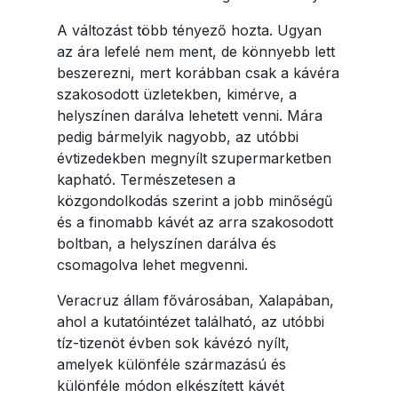
A változást több tényező hozta. Ugyan
az ára lefelé nem ment, de könnyebb lett
beszerezni, mert korábban csak a kávéra
szakosodott üzletekben, kimérve, a
helyszínen darálva lehetett venni. Mára
pedig bármelyik nagyobb, az utóbbi
évtizedekben megnyílt szupermarketben
kapható. Természetesen a
közgondolkodás szerint a jobb minőségű
és a finomabb kávét az arra szakosodott
boltban, a helyszínen darálva és
csomagolva lehet megvenni.
Veracruz állam fővárosában, Xalapában,
ahol a kutatóintézet található, az utóbbi
tíz-tizenöt évben sok kávézó nyílt,
amelyek különféle származású és
különféle módon elkészített kávét