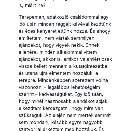
is, miért ne?
Terepemen, adatközlő családommal egy
idő után minden reggelt kávéval kezdtünk
és édes kenyeret ettünk hozzá. És ahogy
említettem, nem vártak semmilyen
ajándékot, hogy vigyek nekik. Ennek
ellenére, minden alkalommal vittem
ajándékot, akkor is, amikor valamiért csak
vissza kellett mennem a kutatóintézetbe,
és utána újra elmentem hozzájuk, a
terepre. Mindenképpen szerettem volna
viszonozni – legalábbis lehetőségeim
szerint – kedvességüket. Egy idő után,
hogy minél hasznosabb ajándékot adjak,
elkezdtem kérdezgetni, hogy mire van
szükségük. Az elején nem mertek semmit
sem mondani, később egyre nagyobb
szatyorral érkeztem meg hozzájuk. És