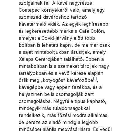
szolgálnak fel. A kávé nagyrésze
Coatepec környékéről való, amely egy
szomszéd kisvároshoz tartozó
kávétermelő vidék. Az egyik leghíresebb
és legkeresettebb márka a Café Colón,
amelyet a Covid-járvány előtt több
boltban is lehetett kapni, de ma már csak
a saját mintaboltjukban árusítják, amely
Xalapa Centrójában található. Ebben a
mintaboltban is a szemeket tárolják nagy
tartályokban és a vevő kérése alapján
[1]
őrlik meg „kotyogós” kávéfőzőbe
,
kávégépbe vagy éppen fazékba, és a
helyszínen be is csomagolják zárt
csomagolásba. Négyféle típus kapható,
mindegyik más tulajdonságokkal
rendelkezik, más főzési módra alkalmas,
de persze az eladó mindig a legjobb
minőséget ajánlja megvásárlásra. És végül