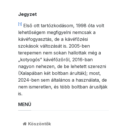
Jegyzet
[1]
Első ott tartózkodásom, 1998 óta volt
lehetőségem megfigyelni nemcsak a
kávéfogyasztás, de a kávéfőzési
szokások változását is. 2005-ben
terepemen nem sokan hallottak még a
„kotyogós” kávéfőzőről, 2016-ban
nagyon nehezen, de be lehetett szerezni
(Xalapában két boltban árulták); most,
2024-ben sem általános a használata, de
nem ismeretlen, és több boltban árusítják
is.
MENÜ
Köszöntők