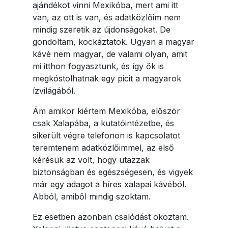
ajándékot vinni Mexikóba, mert ami itt
van, az ott is van, és adatközlőim nem
mindig szeretik az újdonságokat. De
gondoltam, kockáztatok. Ugyan a magyar
kávé nem magyar, de valami olyan, amit
mi itthon fogyasztunk, és így ők is
megkóstolhatnak egy picit a magyarok
ízvilágából.
Ám amikor kiértem Mexikóba, először
csak Xalapába, a kutatóintézetbe, és
sikerült végre telefonon is kapcsolatot
teremtenem adatközlőimmel, az első
kérésük az volt, hogy utazzak
biztonságban és egészségesen, és vigyek
már egy adagot a híres xalapai kávéból.
Abból, amiből mindig szoktam.
Ez esetben azonban csalódást okoztam.