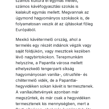
számos kultúra él egymás mellett,
számos kávéfogyasztási szokás is
kialakult egymás mellett. Megvannak az
úgymond hagyományos szokások is, de
folyamatosan veszik át az újításokat főleg
Európából.
Mexikó kávétermelő ország, ahol a
termelés egy részét indiánok végzik vagy
saját földjükön, vagy meszticek kezében
lévő nagybirtokokon. Terepmunkám
helyszíne, a Papantla városa mellett
elhelyezkedő tengerparti síkság
hagyományosan vanília-, citrusféle- és
chilitermelő vidék, de a Papantlai-
hegyvidéken sokan kávét is termesztenek.
A vaníliaültetvények azonban már
megszűntek, és már csak a hegyvidéken
termesztenek kis mennyiségben, mert a