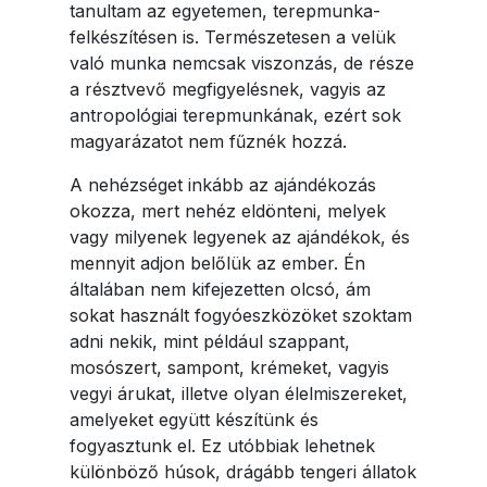
tanultam az egyetemen, terepmunka-
felkészítésen is. Természetesen a velük
való munka nemcsak viszonzás, de része
a résztvevő megfigyelésnek, vagyis az
antropológiai terepmunkának, ezért sok
magyarázatot nem fűznék hozzá.
A nehézséget inkább az ajándékozás
okozza, mert nehéz eldönteni, melyek
vagy milyenek legyenek az ajándékok, és
mennyit adjon belőlük az ember. Én
általában nem kifejezetten olcsó, ám
sokat használt fogyóeszközöket szoktam
adni nekik, mint például szappant,
mosószert, sampont, krémeket, vagyis
vegyi árukat, illetve olyan élelmiszereket,
amelyeket együtt készítünk és
fogyasztunk el. Ez utóbbiak lehetnek
különböző húsok, drágább tengeri állatok