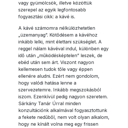
vagy gyümölcsök, illetve közöttük
szerepel az egyik legfontosabb
fogyasztási cikk: a kávé is.
A kávé számomra nélkülözhetetlen
„üzemanyag”. Kötődésem a kávéhoz
inkább lelki, mint élettani szükséglet. A
reggel nálam kávéval indul, különben egy
idő után „működésképtelen” leszek, de
ebéd után sem árt. Viszont nagyon
kellemesen tudok tőle vagy éppen
ellenére aludni. Ezért nem gondolom,
hogy valódi hatása lenne a
szervezetemre. Inkább megszokásból
iszom. Ezenkívül pedig nagyon szeretem.
Sárkány Tanár Úrral minden
konzultációnk alkalmával fogyasztottunk
a fekete nedűből, nem volt olyan alkalom,
hogy ne kínált volna meg egy frissen