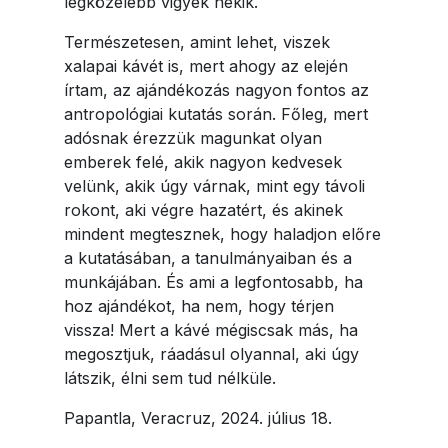
legközelebb vigyek nekik.
Természetesen, amint lehet, viszek
xalapai kávét is, mert ahogy az elején
írtam, az ajándékozás nagyon fontos az
antropológiai kutatás során. Főleg, mert
adósnak érezzük magunkat olyan
emberek felé, akik nagyon kedvesek
velünk, akik úgy várnak, mint egy távoli
rokont, aki végre hazatért, és akinek
mindent megtesznek, hogy haladjon előre
a kutatásában, a tanulmányaiban és a
munkájában. És ami a legfontosabb, ha
hoz ajándékot, ha nem, hogy térjen
vissza! Mert a kávé mégiscsak más, ha
megosztjuk, ráadásul olyannal, aki úgy
látszik, élni sem tud nélküle.
Papantla, Veracruz, 2024. július 18.