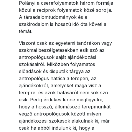
Polányi a cserefolyamatok három formája
közül a reciprok folyamatok közé sorolja.
A társadalomtudományok és a
szakirodalom is hosszú idő óta követi a
témát.
Viszont csak az egyetemi tanórákon vagy
szakmai beszélgetésekben esik szó az
antropológusok saját ajándékozási
szokásairól. Miközben folyamatos
előadások és disputák tárgya az
antropológus hatása a terepen, az
ajándékokról, amelyeket maga visz a
terepre, és azok hatásáról nem sok szó
esik. Pedig érdekes lenne megfigyelni,
hogy a hosszú, állomásozó terepmunkát
végző antropológusok között milyen
ajándékozási szokások alakulnak ki, már
csak ha abból indulunk ki, hogy a