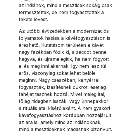
az indiánok, mind a meszticek sokáig csak
termesztették, de nem fogyasztották a
fekete levest.
Az utóbbi évtizedekben a modernizációs
folyamatok hatása a kávéfogyasztáson is
érezhető. Kutatásom területén a kávét
nagy fazékban főzik ki, a zaccot benne
hagyva, és újramelegítik, ha nem fogyott
el és még inni akarnak. Így nem lesz túl
erős, viszonylag sokat lehet belőle
meginni. Nagy csészében, kenyérrel
fogyasztják, ízesítésnek cukrot, esetleg
fahéjat tesznek hozzá. Mivel meleg ital,
főleg hidegben isszák, vagy ünnepekkor
a rituális étel kísérőjeként. A nem gyakori
kávéfogyasztáshoz korábban hozzájárult
az ára is, amely mind az indiánoknak,
mind a meszticeknek magasnak bizonyult.